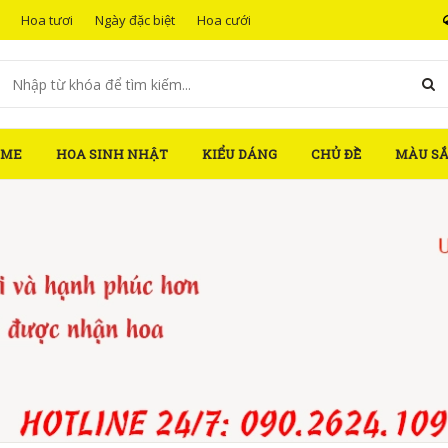
Hoa tươi
Ngày đặc biệt
Hoa cưới
OME
HOA SINH NHẬT
KIỂU DÁNG
CHỦ ĐỀ
MÀU S