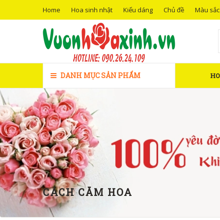
Home
Hoa sinh nhật
Kiểu dáng
Chủ đề
Màu sắc
DANH MỤC SẢN PHẨM
H
CÁCH CẮM HOA