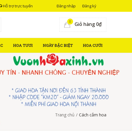
Hỗ trợ trực tuyến
Đăng nhập
Đăng ký
0
Giỏ hàng 0₫
ẮC
HOA TƯƠI
NGÀY ĐẶC BIỆT
HOA CƯỚI
Trang chủ
/
Cách cắm hoa