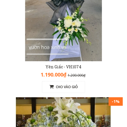
Yên Giấc - VH1074
1.190.000₫
1.200.000₫
CHO VÀO GIỎ
-1%