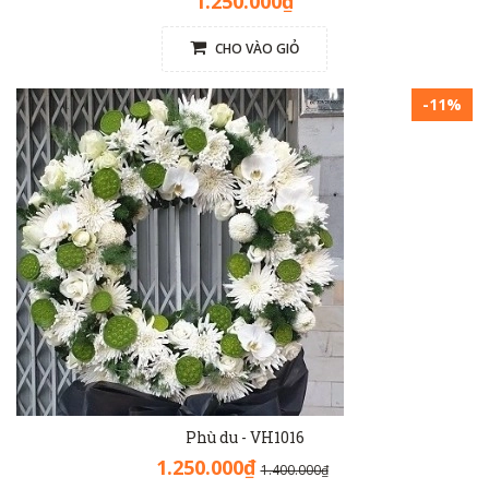
1.250.000₫
CHO VÀO GIỎ
-11%
Phù du - VH1016
1.250.000₫
1.400.000₫