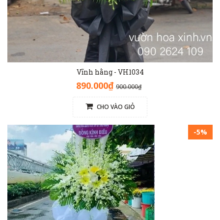
Vĩnh hằng - VH1034
890.000₫
900.000₫
CHO VÀO GIỎ
-5%