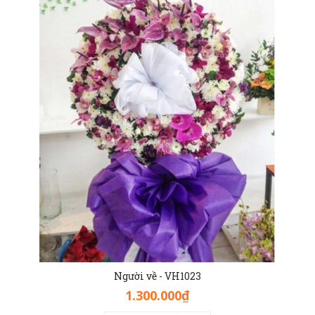
Người về - VH1023
1.300.000₫