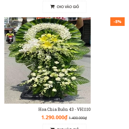
CHO VÀO GIỎ
-8%
Hoa Chia Buồn 43 - VH1110
1.290.000₫
1.400.000₫