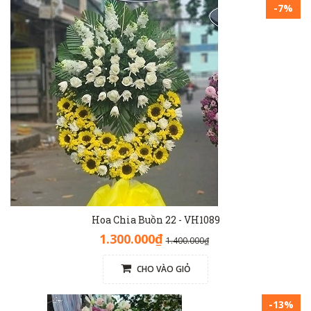
-7%
Hoa Chia Buồn 22 - VH1089
1.300.000₫
1.400.000₫
CHO VÀO GIỎ
-13%