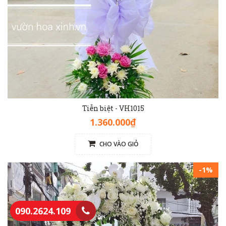
Tiễn biệt - VH1015
1.360.000₫
CHO VÀO GIỎ
-1%
090.2624.109