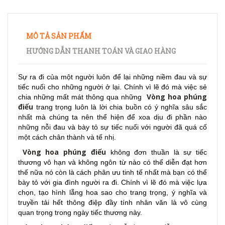
MÔ TẢ SẢN PHẨM
HƯỚNG DẪN THANH TOÁN VÀ GIAO HÀNG
Sự ra đi của một người luôn để lại những niềm đau và sự
tiếc nuối cho những người ở lại. Chính vì lẽ đó mà việc sẻ
Vòng hoa phúng
chia những mất mát thông qua những
điếu
trang trọng luôn là lời chia buồn có ý nghĩa sâu sắc
nhất mà chúng ta nên thể hiện để xoa dịu đi phần nào
những nỗi đau và bày tỏ sự tiếc nuối với người đã quá cố
một cách chân thành và tế nhị.
Vòng hoa phúng điếu
không đơn thuần là sự tiếc
thương vô hạn và không ngôn từ nào có thể diễn đạt hơn
thế nữa nó còn là cách phân ưu tinh tế nhất mà bạn có thể
bày tỏ với gia đình người ra đi. Chính vì lẽ đó mà việc lựa
chọn, tạo hình lẵng hoa sao cho trang trọng, ý nghĩa và
truyền tải hết thông điệp đầy tính nhân văn là vô cùng
quan trọng trong ngày tiếc thương này.