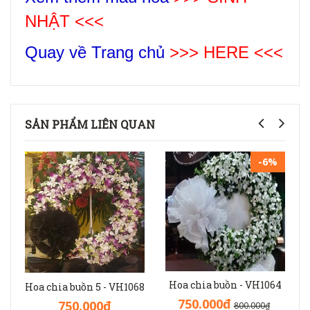
NHẬT
<<<
Quay về Trang chủ
>>> HERE <<<
SẢN PHẨM LIÊN QUAN
-6%
Hoa chia buồn - VH1064
Hoa chia buồn 5 - VH1068
750.000₫
750.000₫
800.000₫