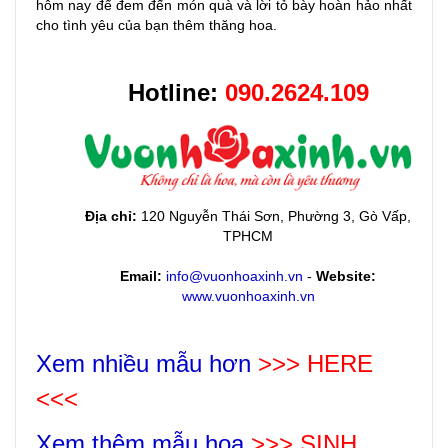
hôm nay để đem đến món quà và lời tỏ bày hoàn hảo nhất
cho tình yêu của bạn thêm thăng hoa.
Hotline:
090.2624.109
Địa chỉ:
120 Nguyễn Thái Sơn, Phường 3, Gò Vấp,
TPHCM
Email:
info@vuonhoaxinh.vn
-
Website:
www.vuonhoaxinh.vn
Xem nhiều mẫu hơn
>>> HERE
<<<
Xem thêm mẫu hoa
>>>
SINH