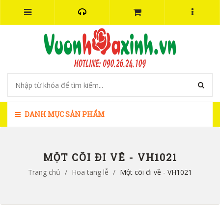
DANH MỤC SẢN PHẨM
MỘT CÕI ĐI VỀ - VH1021
Trang chủ
/
Hoa tang lễ
/
Một cõi đi về - VH1021