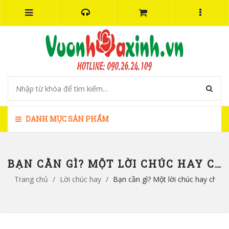
DANH MỤC SẢN PHẨM
BẠN CẦN GÌ? MỘT LỜI CHÚC HAY CHO NGÀY VALENTINE THÊM Ý NGHĨA
Trang chủ
/
Lời chúc hay
/
Bạn cần gì? Một lời chúc hay cho n