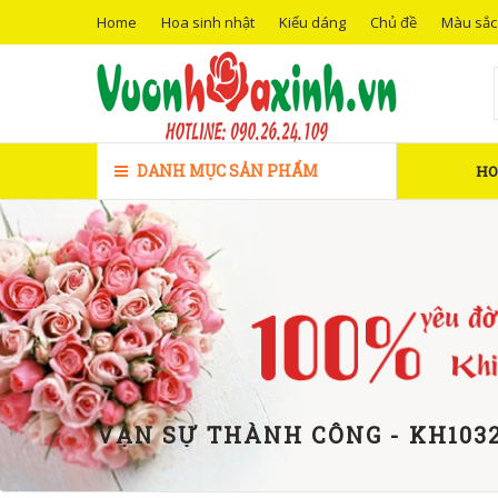
Home
Hoa sinh nhật
Kiểu dáng
Chủ đề
Màu sắc
DANH MỤC SẢN PHẨM
H
VẠN SỰ THÀNH CÔNG - KH103