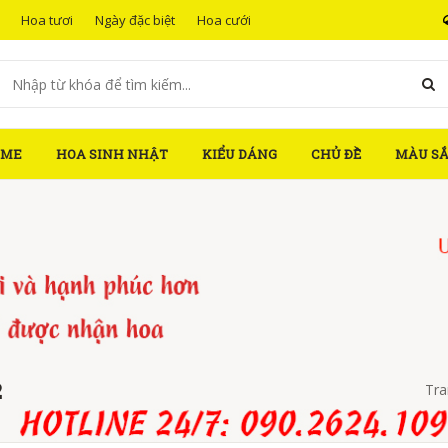
Hoa tươi
Ngày đặc biệt
Hoa cưới
OME
HOA SINH NHẬT
KIỂU DÁNG
CHỦ ĐỀ
MÀU S
2
Tra