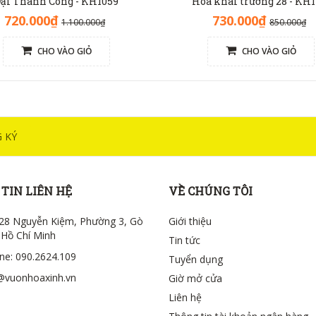
ại Thành Công - KH1059
Hoa khai trương 28 - KH1
720.000₫
730.000₫
1.100.000₫
850.000₫
CHO VÀO GIỎ
CHO VÀO GIỎ
 KÝ
TIN LIÊN HỆ
VỀ CHÚNG TÔI
28 Nguyễn Kiệm, Phường 3, Gò
Giới thiệu
 Hồ Chí Minh
Tin tức
ine: 090.2624.109
Tuyển dụng
@vuonhoaxinh.vn
Giờ mở cửa
Liên hệ