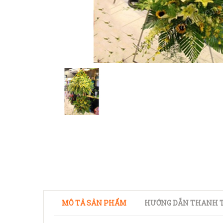
MÔ TẢ SẢN PHẨM
HƯỚNG DẪN THANH T