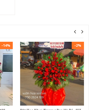
-14%
-2%