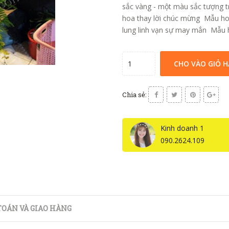
sắc vàng - một màu sắc tượng t
hoa thay lời chúc mừng Mẫu ho
lung linh vạn sự may mắn Mẫu h
CHO VÀO GIỎ 
Chia sẻ:
Kinh doanh 1
090.2624.109
OÁN VÀ GIAO HÀNG