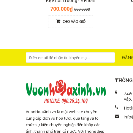
Kệ khai trương - KH1061
Đ
700.000₫
900.000₫
CHO VÀO GIỎ
ĐĂNG
THÔNG 
729/
Vấp,
Hotl
VuonHoaXinh.vn là một website chuyên
info
cung cấp dịch vụ hoa tươi, quà tặng và tổ
chức sự kiện chuyên nghiệp đến khắp các
tỉnh, thành phố trên cả nước. Với Thông điệp