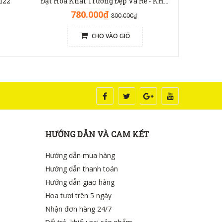
122
Đặt Hoa Khai Trương Đẹp Và Rẻ - KH1138
Hoa c
780.000₫
80
800.000₫
CHO VÀO GIỎ
HƯỚNG DẪN VÀ CAM KẾT
Hướng dẫn mua hàng
Hướng dẫn thanh toán
Hướng dẫn giao hàng
Hoa tươi trên 5 ngày
Nhận đơn hàng 24/7