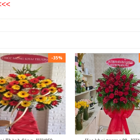
<<<
-35%