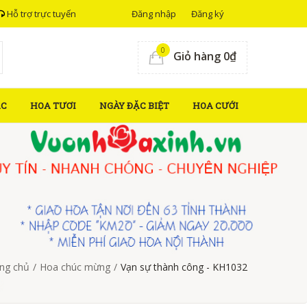
Hỗ trợ trực tuyến
Đăng nhập
Đăng ký
0
Giỏ hàng 0₫
ẮC
HOA TƯƠI
NGÀY ĐẶC BIỆT
HOA CƯỚI
ng chủ
/
Hoa chúc mừng
/
Vạn sự thành công - KH1032