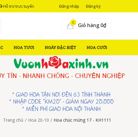
Hỗ trợ trực tuyến
Đăng nhập
Đăng ký
0
Giỏ hàng 0₫
ẮC
HOA TƯƠI
NGÀY ĐẶC BIỆT
HOA CƯỚI
Trang chủ
/
Hoa 20-10
/
Hoa chúc mừng 17 - KH1111