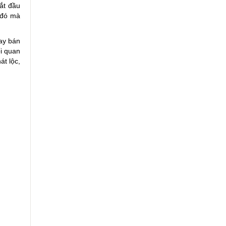
ắt đầu
 đó mà
ay bán
i quan
át lộc,