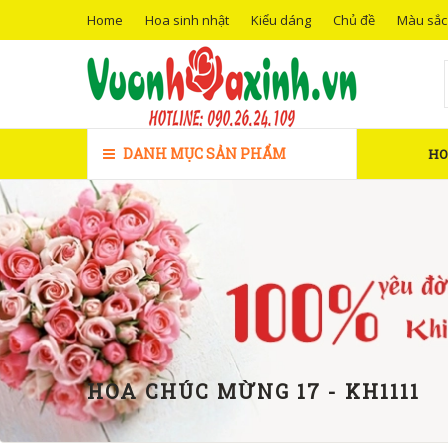
Home
Hoa sinh nhật
Kiểu dáng
Chủ đề
Màu sắc
DANH MỤC SẢN PHẨM
H
HOA CHÚC MỪNG 17 - KH1111