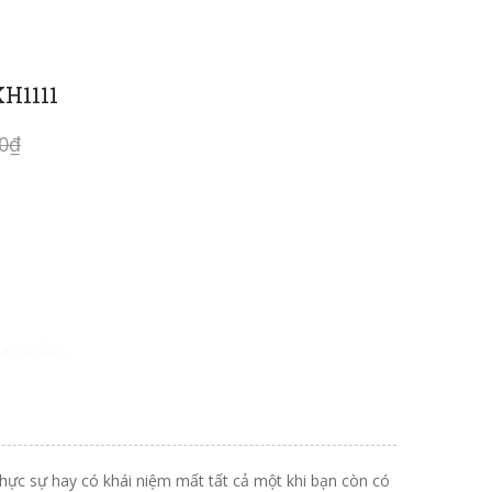
KH1111
00₫
a Fundiin.
thực sự hay có khái niệm mất tất cả một khi bạn còn có