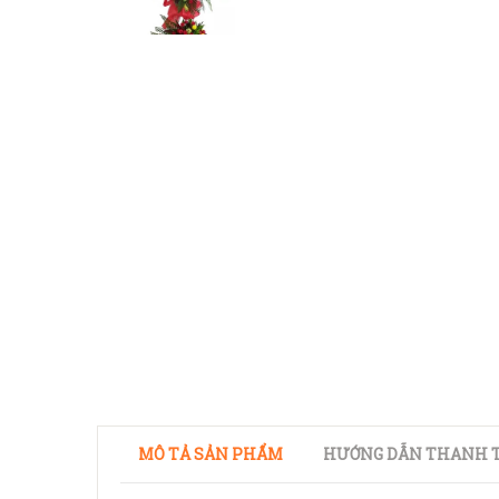
MÔ TẢ SẢN PHẨM
HƯỚNG DẪN THANH T