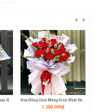
Bó Hoa Hồng Đẹp Mix Nhiều Loại Hoa Màu Nhã Nhặn - HB1140
Hoa Hồng Chúc Mừng Sinh Nhật Đẹp [Hoa Hồng Đỏ Ohara] - HB1139
1.200.000₫