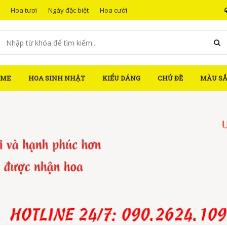
Hoa tươi
Ngày đặc biệt
Hoa cưới
OME
HOA SINH NHẬT
KIỂU DÁNG
CHỦ ĐỀ
MÀU S