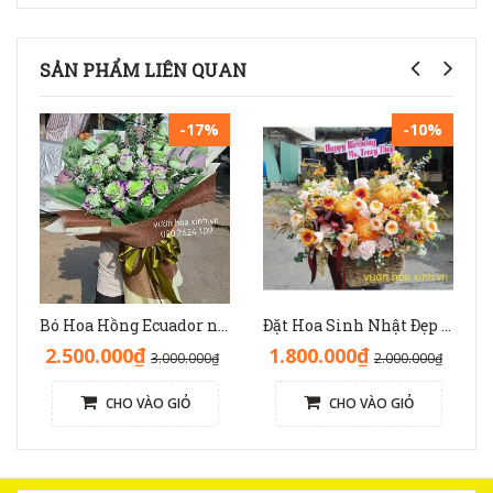
SẢN PHẨM LIÊN QUAN
-17%
-10%
Bó Hoa Hồng Ecuador nhập độc lạ sinh nhật - HB1141
Đặt Hoa Sinh Nhật Đẹp Sang Trọng: Lẵng Hoa Màu Nâu(Nude) - GH1093
2.500.000₫
1.800.000₫
3.000.000₫
2.000.000₫
CHO VÀO GIỎ
CHO VÀO GIỎ