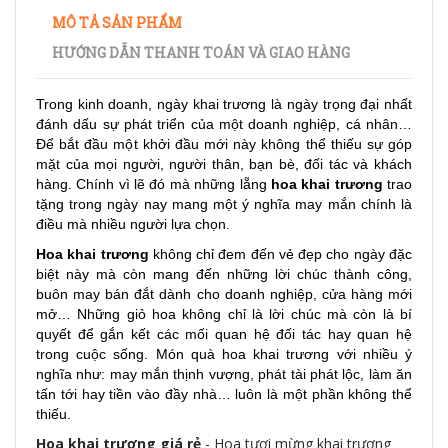
MÔ TẢ SẢN PHẨM
HƯỚNG DẪN THANH TOÁN VÀ GIAO HÀNG
Trong kinh doanh, ngày khai trương là ngày trọng đại nhất
đánh dấu sự phát triển của một doanh nghiệp, cá nhân…
Để bắt đầu một khởi đầu mới này không thể thiếu sự góp
mặt của mọi người, người thân, bạn bè, đối tác và khách
hàng. Chính vì lẽ đó mà những lẵng
hoa khai trương
trao
tặng trong ngày nay mang một ý nghĩa may mắn chính là
điều mà nhiều người lựa chọn.
Hoa khai trương
không chỉ đem đến vẻ đẹp cho ngày đặc
biệt này mà còn mang đến những lời chúc thành công,
buôn may bán đắt dành cho doanh nghiệp, cửa hàng mới
mở… Những giỏ hoa không chỉ là lời chúc mà còn là bí
quyết để gắn kết các mối quan hệ đối tác hay quan hệ
trong cuộc sống. Món quà hoa khai trương với nhiều ý
nghĩa như: may mắn thịnh vượng, phát tài phát lộc, làm ăn
tấn tới hay tiền vào đầy nhà… luôn là một phần không thể
thiếu.
Hoa khai trương giá rẻ
- Hoa tươi mừng khai trương