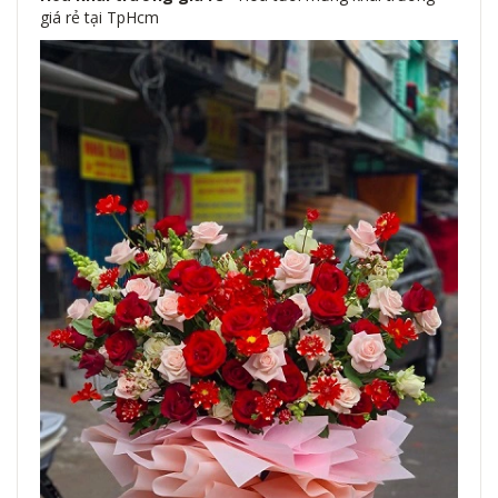
giá rẻ tại TpHcm