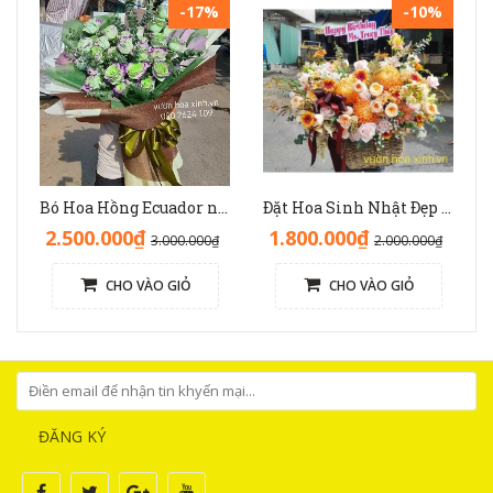
-17%
-10%
Bó Hoa Hồng Ecuador nhập độc lạ sinh nhật - HB1141
Đặt Hoa Sinh Nhật Đẹp Sang Trọng: Lẵng Hoa Màu Nâu(Nude) - GH1093
2.500.000₫
1.800.000₫
3.000.000₫
2.000.000₫
CHO VÀO GIỎ
CHO VÀO GIỎ
ĐĂNG KÝ