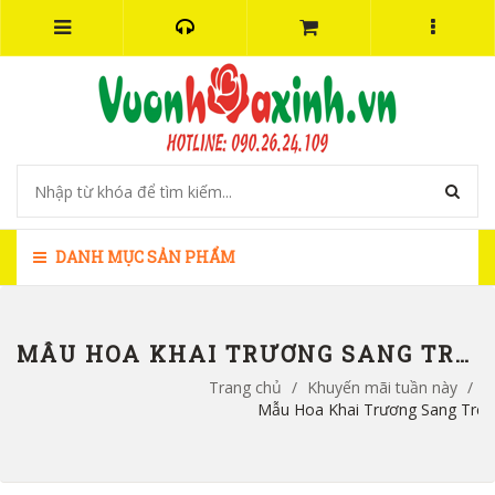
DANH MỤC SẢN PHẨM
MẪU HOA KHAI TRƯƠNG SANG TRỌNG-CÚC MẪU ĐƠN VÀ HOA HỒNG - HBI1026
Trang chủ
/
Khuyến mãi tuần này
/
Mẫu Hoa Khai Trương Sang Trọn