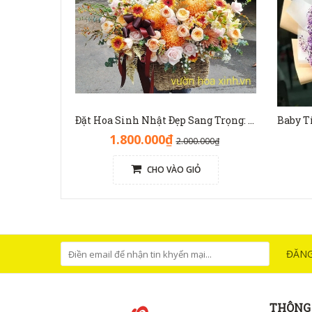
Đặt Hoa Sinh Nhật Đẹp Sang Trọng: Lẵng Hoa Màu Nâu(Nude) - GH1093
1.800.000₫
2.000.000₫
CHO VÀO GIỎ
ĐĂNG
THÔNG 