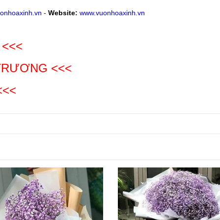
onhoaxinh.vn
-
Website:
www.vuonhoaxinh.vn
 <<<
 TRƯƠNG
<<<
<<<