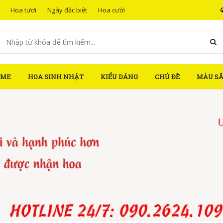
Hoa tươi
Ngày đặc biệt
Hoa cưới
OME
HOA SINH NHẬT
KIỂU DÁNG
CHỦ ĐỀ
MÀU S