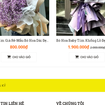
Baby Tím Giá Rẻ-Mẫu Bó Hoa Dài Đẹp[Hoa Tươi Nhập Khẩu] - HB1138
800.000₫
1.900.000₫
2.000.000₫
CHO VÀO GIỎ
CHO VÀO GIỎ
 KÝ
TIN LIÊN HỆ
VỀ CHÚNG TÔI