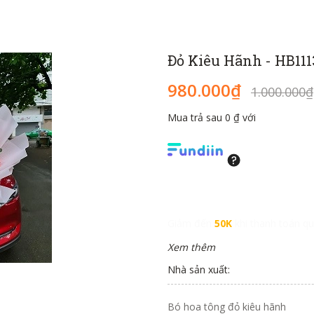
Đỏ Kiêu Hãnh - HB111
980.000₫
1.000.000₫
Mua trả sau 0 ₫ với
Giảm đến
50K
khi thanh toán qu
Xem thêm
Nhà sản xuất:
Bó hoa tông đỏ kiêu hãnh