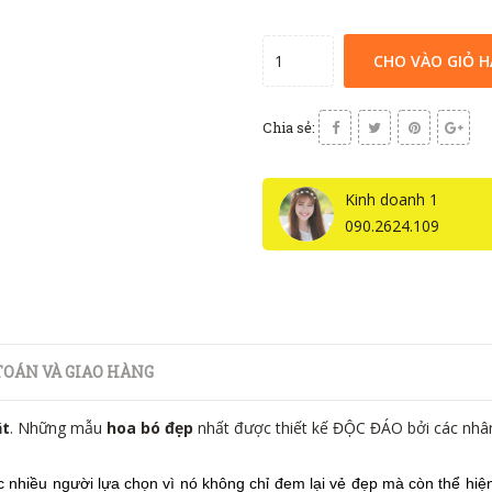
CHO VÀO GIỎ 
Chia sẻ:
Kinh doanh 1
090.2624.109
OÁN VÀ GIAO HÀNG
ật
. Những mẫu
hoa bó đẹp
nhất được thiết kế ĐỘC ĐÁO bởi các nhâ
nhiều người lựa chọn vì nó không chỉ đem lại vẻ đẹp mà còn thể hiệ