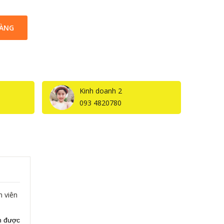
HÀNG
Kinh doanh 2
093 4820780
n viên
n được