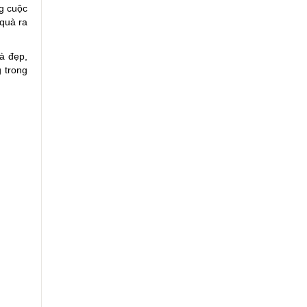
ng cuộc
 quà ra
à đẹp,
g trong