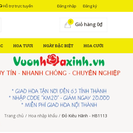
Hỗ trợ trực tuyến
Đăng nhập
Đăng ký
0
Giỏ hàng 0₫
ẮC
HOA TƯƠI
NGÀY ĐẶC BIỆT
HOA CƯỚI
Trang chủ
/
Hoa nhập khẩu
/
Đỏ Kiêu Hãnh - HB1113