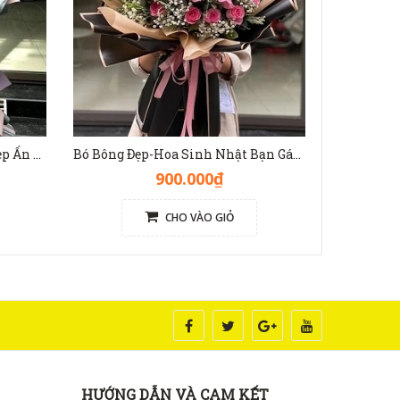
Bó Hoa Baby Tím Khổng Lồ Đẹp Ấn Tượng [Hoa Nhập Khẩu] - HB1137
Bó Bông Đẹp-Hoa Sinh Nhật Bạn Gái, Chị Gái, Em Gái - HB1136
900.000₫
CHO VÀO GIỎ
HƯỚNG DẪN VÀ CAM KẾT