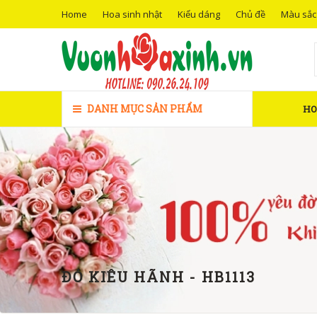
Home
Hoa sinh nhật
Kiểu dáng
Chủ đề
Màu sắc
DANH MỤC SẢN PHẨM
H
ĐỎ KIÊU HÃNH - HB1113