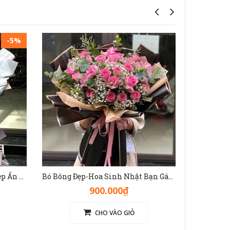
-5%
Bó Hoa Baby Tím Khổng Lồ Đẹp Ấn Tượng [Hoa Nhập Khẩu] - HB1137
Bó Bông Đẹp-Hoa Sinh Nhật Bạn Gái, Chị Gái, Em Gái - HB1136
900.000₫
CHO VÀO GIỎ