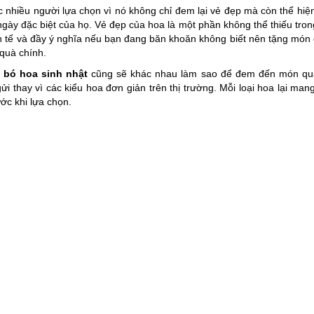
nhiều người lựa chọn vì nó không chỉ đem lại vẻ đẹp mà còn thể hiệ
gày đặc biệt của họ. Vẻ đẹp của hoa là một phần không thể thiếu tro
nh tế và đầy ý nghĩa nếu bạn đang băn khoăn không biết nên tặng món
quà chính.
n
bó
hoa sinh nhật
cũng sẽ khác nhau làm sao để đem đến món qu
 thay vì các kiểu hoa đơn giản trên thị trường. Mỗi loại hoa lại man
ớc khi lựa chọn.