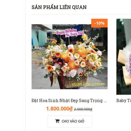
SẢN PHẨM LIÊN QUAN
-10%
Đặt Hoa Sinh Nhật Đẹp Sang Trọng: Lẵng Hoa Màu Nâu(Nude) - GH1093
1.800.000₫
2.000.000₫
CHO VÀO GIỎ