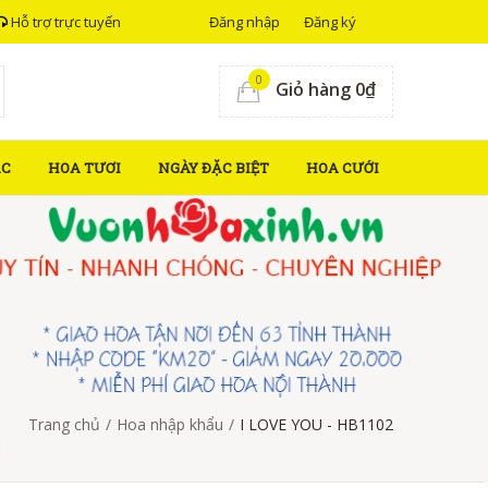
Hỗ trợ trực tuyến
Đăng nhập
Đăng ký
0
Giỏ hàng 0₫
ẮC
HOA TƯƠI
NGÀY ĐẶC BIỆT
HOA CƯỚI
Trang chủ
/
Hoa nhập khẩu
/
I LOVE YOU - HB1102