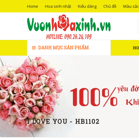
Home
Hoa sinh nhật
Kiểu dáng
Chủ đề
Màu sắc
DANH MỤC SẢN PHẨM
H
I LOVE YOU - HB1102