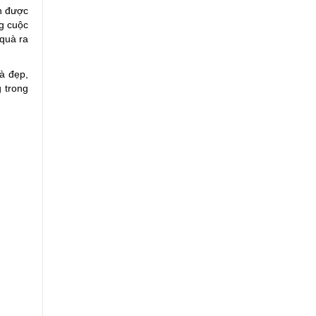
n được
ng cuộc
 quà ra
à đẹp,
g trong