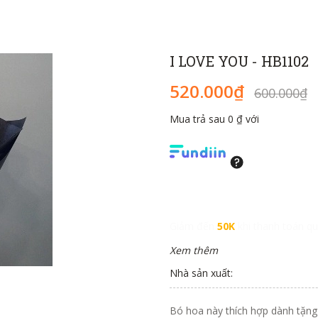
I LOVE YOU - HB1102
520.000₫
600.000₫
Mua trả sau 0 ₫ với
Giảm đến
50K
khi thanh toán qu
Xem thêm
Nhà sản xuất:
Bó hoa này thích hợp dành tặng