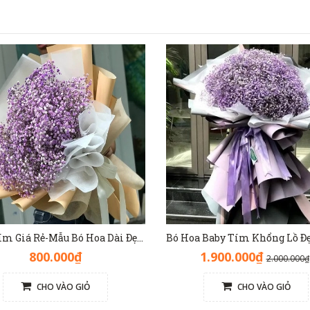
Baby Tím Giá Rẻ-Mẫu Bó Hoa Dài Đẹp[Hoa Tươi Nhập Khẩu] - HB1138
800.000₫
1.900.000₫
2.000.000₫
CHO VÀO GIỎ
CHO VÀO GIỎ