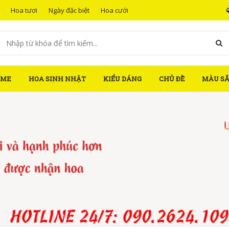
Hoa tươi
Ngày đặc biệt
Hoa cưới
OME
HOA SINH NHẬT
KIỂU DÁNG
CHỦ ĐỀ
MÀU S