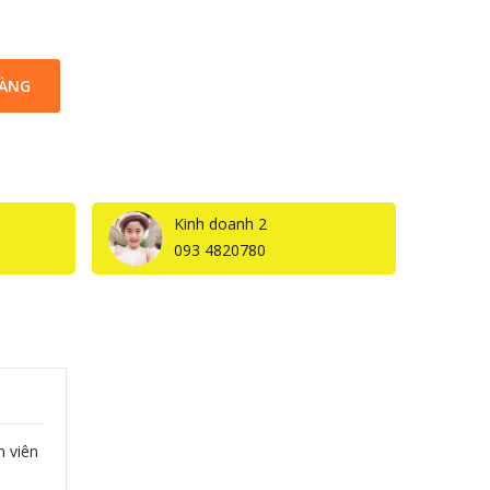
HÀNG
Kinh doanh 2
093 4820780
n viên