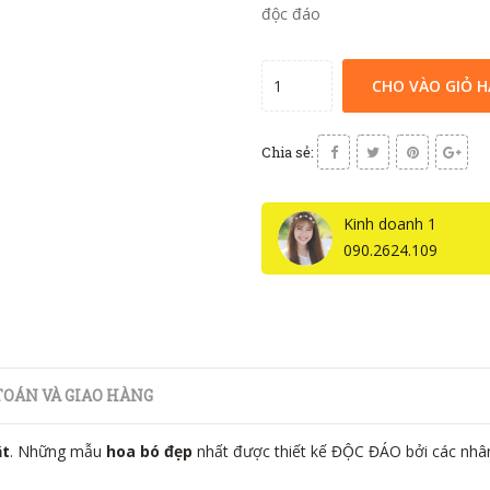
độc đáo
CHO VÀO GIỎ 
Chia sẻ:
Kinh doanh 1
090.2624.109
OÁN VÀ GIAO HÀNG
ật
. Những mẫu
hoa bó đẹp
nhất được thiết kế ĐỘC ĐÁO bởi các nhâ