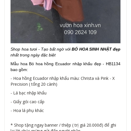
Shop hoa tươi - Tạo bất ngờ với
BÓ HOA SINH NHẬT đẹp
nhất trong ngày đặc biệt
Mẫu hoa Bó hoa hồng Ecuador nhập khẩu đẹp - HB1134
bao gồm:
- Hoa hồng Ecuador nhập khẩu màu: Christa và Pink - X
Precision ( tổng 20 cành)
- Lá bạc nhập khẩu
- Giấy gói cao cấp
- Hoa lá phụ khác
* Shop tặng ngay banner / thiệp ( trị giá 20.000đ) để ghi
lại lời chúc mừng gửi đến người nhận