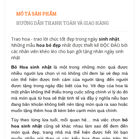
MÔ TẢ SẢN PHẨM
HƯỚNG DẪN THANH TOÁN VÀ GIAO HÀNG
Trao hoa - trao lời chúc tốt đẹp trong ngày
sinh nhật
.
Những mẫu
hoa bó đẹp
nhất được thiết kế ĐỘC ĐÁO bởi
các nhân viên khéo léo cho bạn gởi tặng nhân ngày sinh
nhật
Bó Hoa sinh nhật
là một trong những món quà được
nhiều người lựa chọn vì nó không chỉ đem lại vẻ đẹp mà
còn thể hiện được tình cảm của người tặng đến người
được tặng trong ngày đặc biệt của họ. Vẻ đẹp của hoa là
một phần không thể thiếu trong cuộc sống chính vì lý do đó
mà món quà từ hoa sẽ thật tinh tế và đầy ý nghĩa nếu bạn
đang băn khoăn không biết nên tặng món quà ra sao hoặc
muốn tặng thêm hoa đi kèm bên cạnh món quà chính.
Tùy theo từng lứa tuổi, mối quan hệ… mà việc chọn
bó
hoa sinh nhật
cũng sẽ khác nhau làm sao để đem đến
món quà đẹp, trang nhã mà thể hiện được hết lời bạn
muốn nhắn gửi thay vì các kiểu hoa đơn giản trên thị