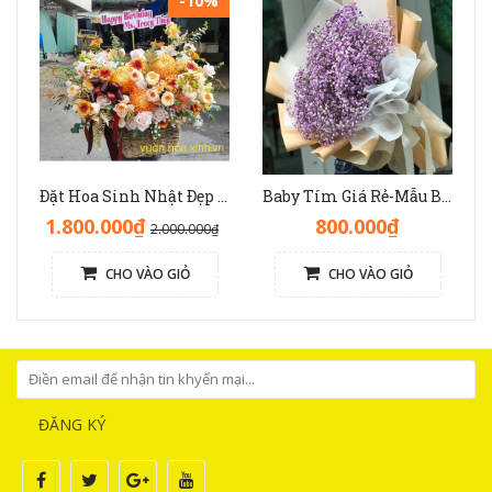
-10%
Đặt Hoa Sinh Nhật Đẹp Sang Trọng: Lẵng Hoa Màu Nâu(Nude) - GH1093
Baby Tím Giá Rẻ-Mẫu Bó Hoa Dài Đẹp[Hoa Tươi Nhập Khẩu] - HB1138
1.800.000₫
800.000₫
2.000.000₫
CHO VÀO GIỎ
CHO VÀO GIỎ
ĐĂNG KÝ