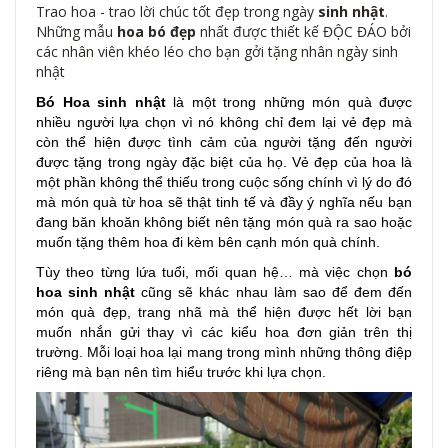
Trao hoa - trao lời chúc tốt đẹp trong ngày
sinh nhật
.
Những mẫu
hoa bó đẹp
nhất được thiết kế ĐỘC ĐÁO bởi
các nhân viên khéo léo cho bạn gởi tặng nhân ngày sinh
nhật
Bó Hoa sinh nhật
là một trong những món quà được
nhiều người lựa chọn vì nó không chỉ đem lại vẻ đẹp mà
còn thể hiện được tình cảm của người tặng đến người
được tặng trong ngày đặc biệt của họ. Vẻ đẹp của hoa là
một phần không thể thiếu trong cuộc sống chính vì lý do đó
mà món quà từ hoa sẽ thật tinh tế và đầy ý nghĩa nếu bạn
đang băn khoăn không biết nên tặng món quà ra sao hoặc
muốn tặng thêm hoa đi kèm bên cạnh món quà chính.
Tùy theo từng lứa tuổi, mối quan hệ… mà việc chọn
bó
hoa sinh nhật
cũng sẽ khác nhau làm sao để đem đến
món quà đẹp, trang nhã mà thể hiện được hết lời bạn
muốn nhắn gửi thay vì các kiểu hoa đơn giản trên thị
trường. Mỗi loại hoa lại mang trong mình những thông điệp
riêng mà bạn nên tìm hiểu trước khi lựa chọn.