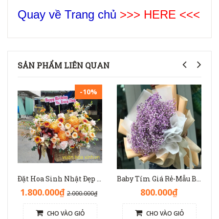
Quay về Trang chủ
>>> HERE <<<
SẢN PHẨM LIÊN QUAN
-10%
Đặt Hoa Sinh Nhật Đẹp Sang Trọng: Lẵng Hoa Màu Nâu(Nude) - GH1093
Baby Tím Giá Rẻ-Mẫu Bó Hoa Dài Đẹp[Hoa Tươi Nhập Khẩu] - HB1138
1.800.000₫
800.000₫
2.000.000₫
CHO VÀO GIỎ
CHO VÀO GIỎ