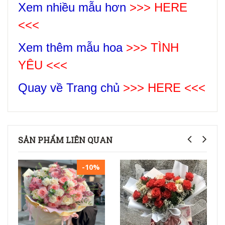
Xem nhiều mẫu hơn
>>> HERE
<<<
Xem thêm mẫu hoa
>>>
TÌNH
YÊU
<<<
Quay về Trang chủ
>>> HERE <<<
SẢN PHẨM LIÊN QUAN
-10%