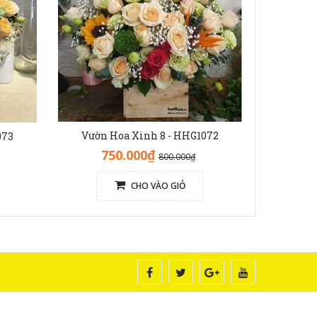
Vườn Hoa Xinh 8 - HHG1072
Vườn 
073
750.000₫
7
800.000₫
CHO VÀO GIỎ