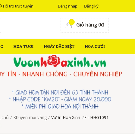
Hỗ trợ trực tuyến
Đăng nhập
Đăng ký
0
Giỏ hàng 0₫
ẮC
HOA TƯƠI
NGÀY ĐẶC BIỆT
HOA CƯỚI
 chủ
/
Khuyến mãi vàng
/
Vườn Hoa Xinh 27 - HHG1091