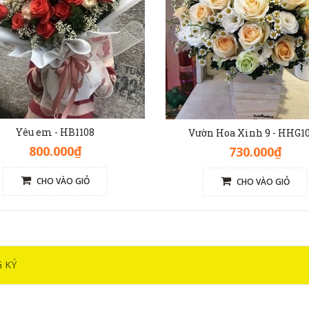
Yêu em - HB1108
Vườn Hoa Xinh 9 - HHG1
800.000₫
730.000₫
CHO VÀO GIỎ
CHO VÀO GIỎ
 KÝ