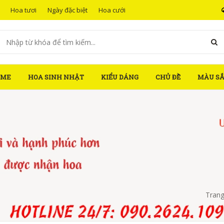
Hoa tươi
Ngày đặc biệt
Hoa cưới
OME
HOA SINH NHẬT
KIỂU DÁNG
CHỦ ĐỀ
MÀU S
Trang