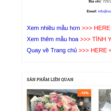
729/
Địa chỉ:
Email:
info@vu
Xem nhiều mẫu hơn
>>> HERE
Xem thêm mẫu hoa
>>>
TÌNH 
Quay về Trang chủ
>>> HERE 
SẢN PHẨM LIÊN QUAN
-10%