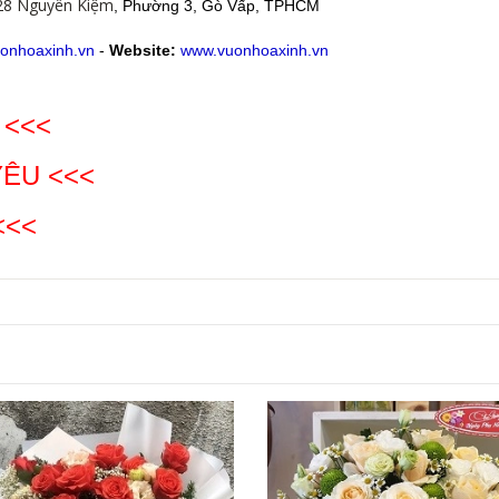
28 Nguyễn Kiệm
, Phường 3, Gò Vấp, TPHCM
onhoaxinh.vn
-
Website:
www.vuonhoaxinh.vn
 <<<
YÊU
<<<
<<<