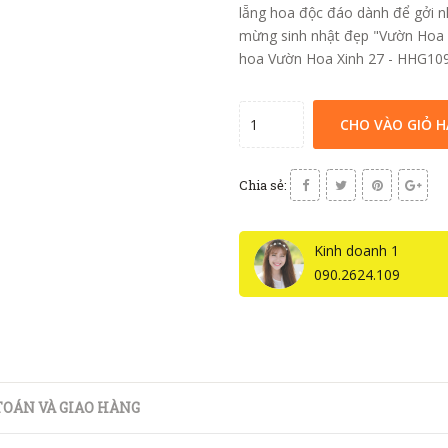
lẵng hoa độc đáo dành để gởi 
mừng sinh nhật đẹp "Vườn Hoa 
hoa Vườn Hoa Xinh 27 - HHG1091
CHO VÀO GIỎ 
Chia sẻ:
Kinh doanh 1
090.2624.109
OÁN VÀ GIAO HÀNG