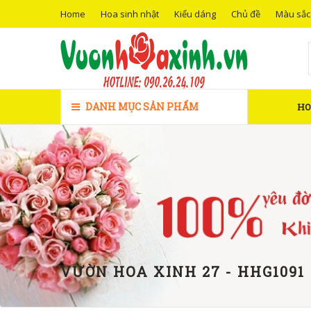
Home
Hoa sinh nhật
Kiểu dáng
Chủ đề
Màu sắc
DANH MỤC SẢN PHẨM
H
VƯỜN HOA XINH 27 - HHG1091