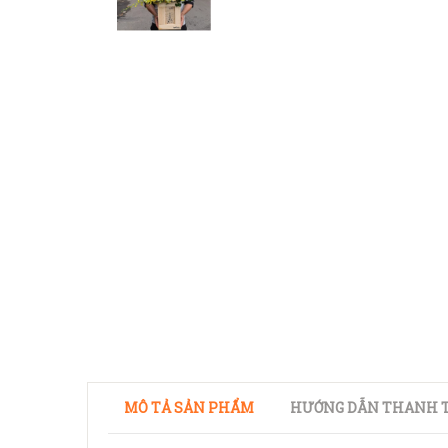
MÔ TẢ SẢN PHẨM
HƯỚNG DẪN THANH T