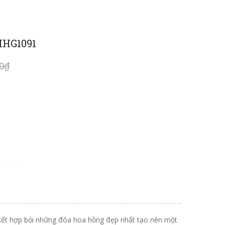
HHG1091
00₫
a Fundiin.
kết hợp bỏi những đóa hoa hồng đẹp nhất tạo nên một