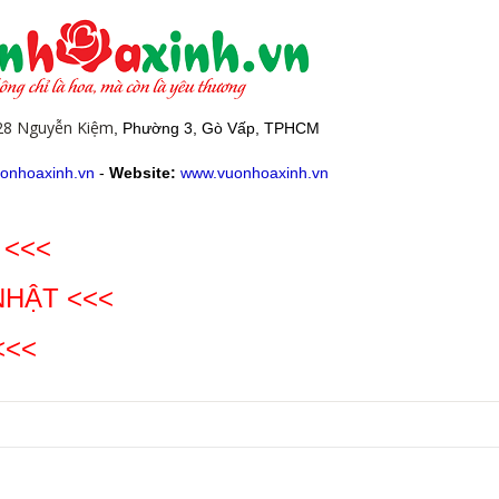
28 Nguyễn Kiệm
, Phường 3, Gò Vấp, TPHCM
onhoaxinh.vn
-
Website:
www.vuonhoaxinh.vn
 <<<
NHẬT
<<<
<<<