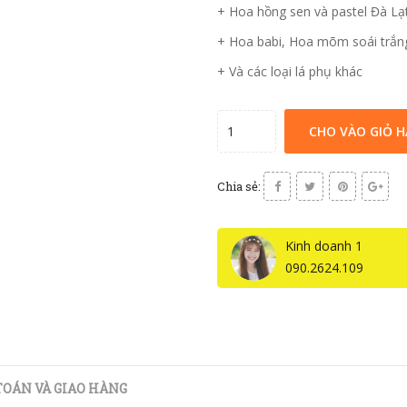
+ Hoa hồng sen và pastel Đà Lạ
+ Hoa babi, Hoa mõm soái trắn
+ Và các loại lá phụ khác
CHO VÀO GIỎ 
Chia sẻ:
Kinh doanh 1
090.2624.109
OÁN VÀ GIAO HÀNG