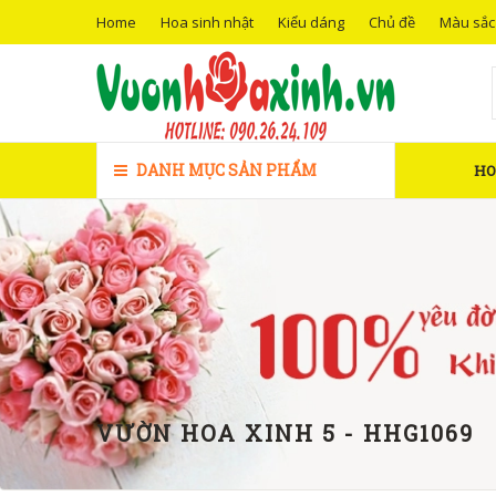
Home
Hoa sinh nhật
Kiểu dáng
Chủ đề
Màu sắc
DANH MỤC SẢN PHẨM
H
VƯỜN HOA XINH 5 - HHG1069