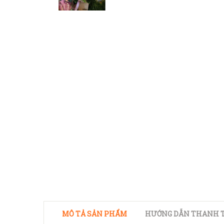
MÔ TẢ SẢN PHẨM
HƯỚNG DẪN THANH T