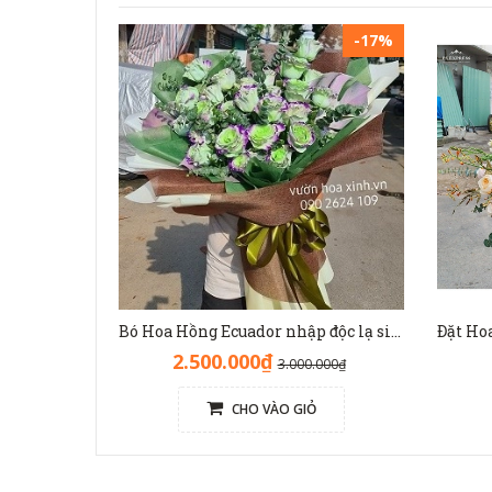
-17%
Bó Hoa Hồng Ecuador nhập độc lạ sinh nhật - HB1141
2.500.000₫
3.000.000₫
CHO VÀO GIỎ