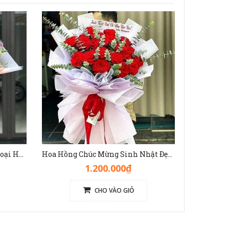
Bó Hoa Hồng Đẹp Mix Nhiều Loại Hoa Màu Nhã Nhặn - HB1140
Hoa Hồng Chúc Mừng Sinh Nhật Đẹp [Hoa Hồng Đỏ Ohara] - HB1139
1.200.000₫
CHO VÀO GIỎ