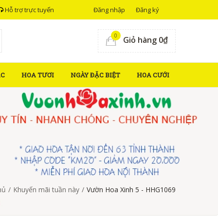
Hỗ trợ trực tuyến
Đăng nhập
Đăng ký
0
Giỏ hàng 0₫
ẮC
HOA TƯƠI
NGÀY ĐẶC BIỆT
HOA CƯỚI
hủ
/
Khuyến mãi tuần này
/
Vườn Hoa Xinh 5 - HHG1069