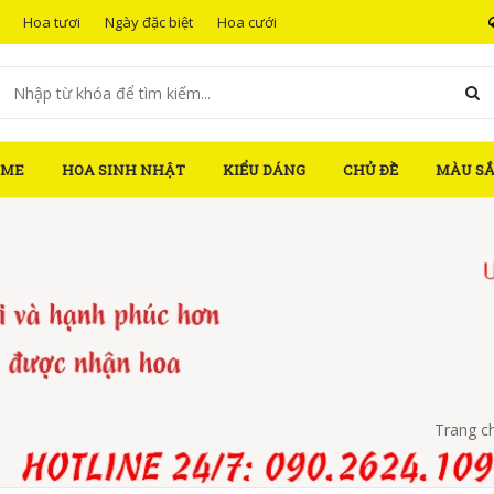
Hoa tươi
Ngày đặc biệt
Hoa cưới
OME
HOA SINH NHẬT
KIỂU DÁNG
CHỦ ĐỀ
MÀU S
Trang c