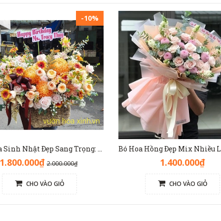
-10%
Đặt Hoa Sinh Nhật Đẹp Sang Trọng: Lẵng Hoa Màu Nâu(Nude) - GH1093
1.800.000₫
1.400.000₫
2.000.000₫
CHO VÀO GIỎ
CHO VÀO GIỎ