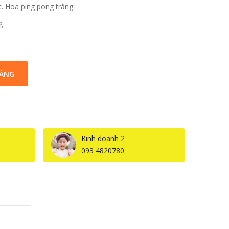
t. Hoa ping pong trắng
g
HÀNG
Kinh doanh 2
093 4820780