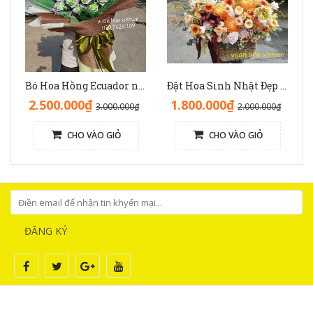
Bó Hoa Hồng Ecuador nhập độc lạ sinh nhật - HB1141
Đặt Hoa Sinh Nhật Đẹp Sang Trọng: Lẵng Hoa Màu Nâu(Nude) - GH1093
2.500.000₫
1.800.000₫
3.000.000₫
2.000.000₫
CHO VÀO GIỎ
CHO VÀO GIỎ
ĐĂNG KÝ