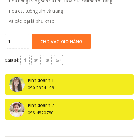
+ Hoa hồng trắng,sen và tím, Hoa cúc calimerro trắng
+ Hoa cát tường tím và trắng
+ Và các loại lá phụ khác
CHO VÀO GIỎ HÀNG
Chia sẻ:
Kinh doanh 1
090.2624.109
Kinh doanh 2
093 4820780