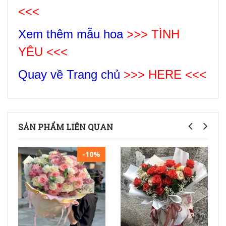
<<<
Xem thêm mẫu hoa
>>>
TÌNH
YÊU
<<<
Quay về Trang chủ
>>> HERE <<<
SẢN PHẨM LIÊN QUAN
-10%