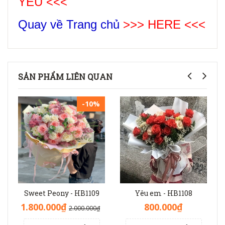
YÊU
<<<
Quay về Trang chủ
>>> HERE <<<
SẢN PHẨM LIÊN QUAN
-10%
Sweet Peony - HB1109
Yêu em - HB1108
1.800.000₫
800.000₫
2.000.000₫