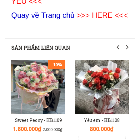
YÊU
<<<
Quay về Trang chủ
>>> HERE <<<
SẢN PHẨM LIÊN QUAN
-10%
Sweet Peony - HB1109
Yêu em - HB1108
1.800.000₫
800.000₫
2.000.000₫