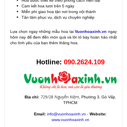
Hoa được thiết kế theo phong cách hiện đại
Cam kết hoa tươi trên 5 ngày
Miễn phí giao hoa tận nơi trong nội thành
Tận tâm phục vụ, dịch vụ chuyên nghiệp
Lựa chọn ngay những mẫu hoa
tại
Vuonhoaxinh.vn
ngay
hôm nay để đem đến món quà và lời tỏ bày hoàn hảo nhất
cho tình yêu của bạn thêm thăng hoa.
Hotline:
090.2624.109
729/28 Nguyễn Kiệm
Địa chỉ:
, Phường 3, Gò Vấp,
TPHCM
Email:
info@vuonhoaxinh.vn
-
Website:
www.vuonhoaxinh.vn