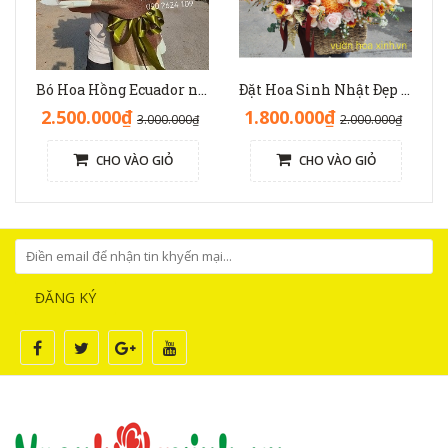
Bó Hoa Hồng Ecuador nhập độc lạ sinh nhật - HB1141
Đặt Hoa Sinh Nhật Đẹp Sang Trọng: Lẵng Hoa Màu Nâu(Nude) - GH1093
2.500.000₫
1.800.000₫
3.000.000₫
2.000.000₫
CHO VÀO GIỎ
CHO VÀO GIỎ
ĐĂNG KÝ