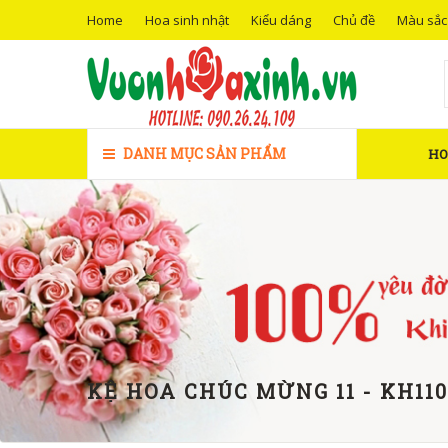
Home
Hoa sinh nhật
Kiểu dáng
Chủ đề
Màu sắc
DANH MỤC SẢN PHẨM
H
KỆ HOA CHÚC MỪNG 11 - KH110