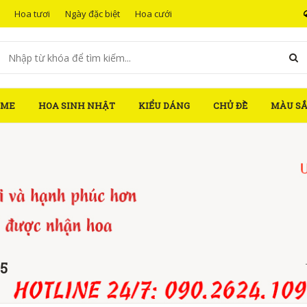
Hoa tươi
Ngày đặc biệt
Hoa cưới
OME
HOA SINH NHẬT
KIỂU DÁNG
CHỦ ĐỀ
MÀU S
5