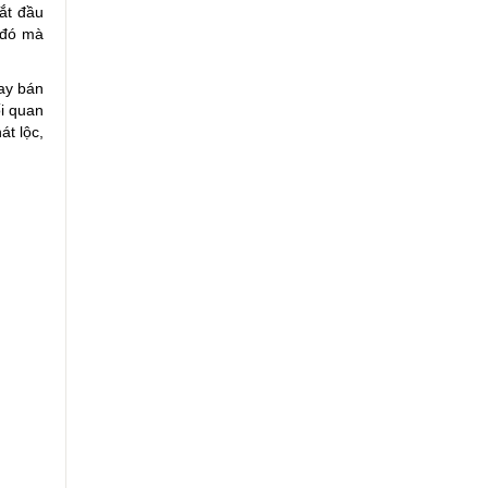
ắt đầu
 đó mà
ay bán
i quan
át lộc,