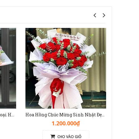
Bó Hoa Hồng Đẹp Mix Nhiều Loại Hoa Màu Nhã Nhặn - HB1140
Hoa Hồng Chúc Mừng Sinh Nhật Đẹp [Hoa Hồng Đỏ Ohara] - HB1139
1.200.000₫
CHO VÀO GIỎ