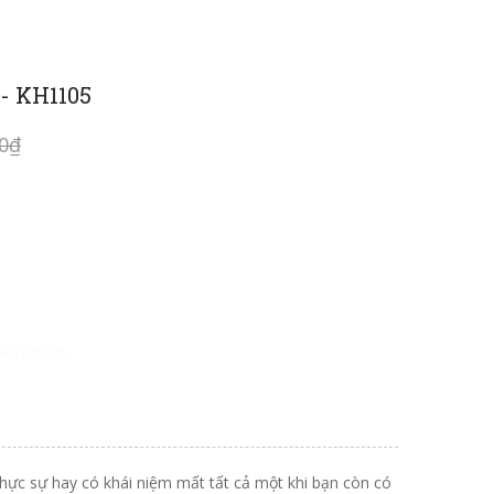
- KH1105
00₫
a Fundiin.
thực sự hay có khái niệm mất tất cả một khi bạn còn có