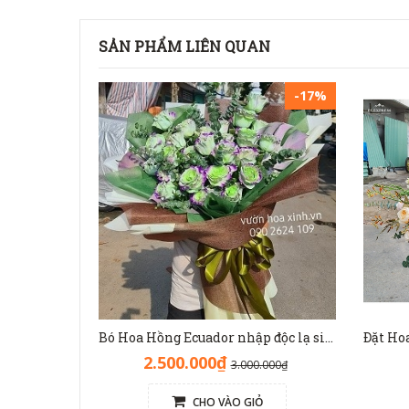
SẢN PHẨM LIÊN QUAN
-17%
Bó Hoa Hồng Ecuador nhập độc lạ sinh nhật - HB1141
2.500.000₫
3.000.000₫
CHO VÀO GIỎ