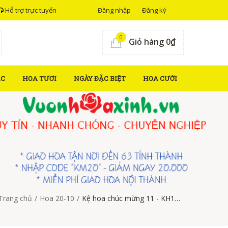
Hỗ trợ trực tuyến
Đăng nhập
Đăng ký
0
Giỏ hàng 0₫
ẮC
HOA TƯƠI
NGÀY ĐẶC BIỆT
HOA CƯỚI
Trang chủ
/
Hoa 20-10
/
Kệ hoa chúc mừng 11 - KH1105