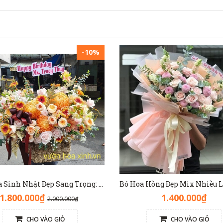
-10%
Đặt Hoa Sinh Nhật Đẹp Sang Trọng: Lẵng Hoa Màu Nâu(Nude) - GH1093
1.800.000₫
1.400.000₫
2.000.000₫
CHO VÀO GIỎ
CHO VÀO GIỎ