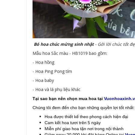
Bó hoa chúc mừng sinh nhật
- Gởi lời chúc tốt 
Mẫu hoa Sắc màu - HB1019 bao gồm:
- Hoa hồng
- Hoa Ping Pong tím
- Hoa baby
- Hoa và lá phụ liệu khác
Tại sao bạn nên chọn mua hoa tại
Vuonhoaxinh.
Chúng tôi đem đến cho bạn những quyền lợi tốt nhất:
Hoa được thiết kế theo phong cách hiện đại
Cam kết hoa tươi trên 5 ngày
Miễn phí giao hoa tận nơi trong nội thành
Giảm ngay 20.000 khi đặt hàng Online tại
Vuon