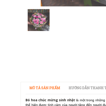
MÔ TẢ SẢN PHẨM
HƯỚNG DẪN THANH T
Bó hoa chúc mừng sinh nhật
là một trong những
thể hiện được tình cảm của người tặng đến người đư