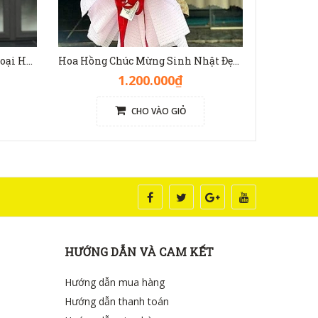
Bó Hoa Hồng Đẹp Mix Nhiều Loại Hoa Màu Nhã Nhặn - HB1140
Hoa Hồng Chúc Mừng Sinh Nhật Đẹp [Hoa Hồng Đỏ Ohara] - HB1139
1.200.000₫
CHO VÀO GIỎ
HƯỚNG DẪN VÀ CAM KẾT
Hướng dẫn mua hàng
Hướng dẫn thanh toán