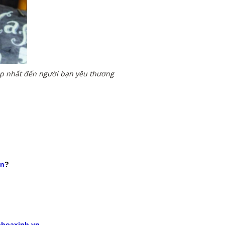
đẹp nhất đến người bạn yêu thương
vn
?
hoaxinh.vn