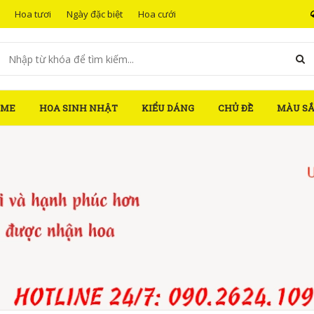
Hoa tươi
Ngày đặc biệt
Hoa cưới
OME
HOA SINH NHẬT
KIỂU DÁNG
CHỦ ĐỀ
MÀU S