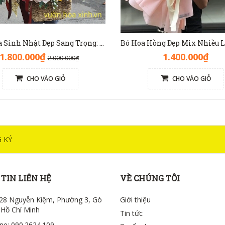
Đặt Hoa Sinh Nhật Đẹp Sang Trọng: Lẵng Hoa Màu Nâu(Nude) - GH1093
1.800.000₫
1.400.000₫
2.000.000₫
CHO VÀO GIỎ
CHO VÀO GIỎ
 KÝ
TIN LIÊN HỆ
VỀ CHÚNG TÔI
28 Nguyễn Kiệm, Phường 3, Gò
Giới thiệu
 Hồ Chí Minh
Tin tức
ine: 090.2624.109