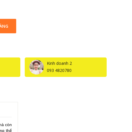
HÀNG
Kinh doanh 2
093 4820780
mà còn
ng thể