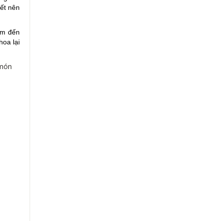
iết nên
em đến
hoa lại
 món