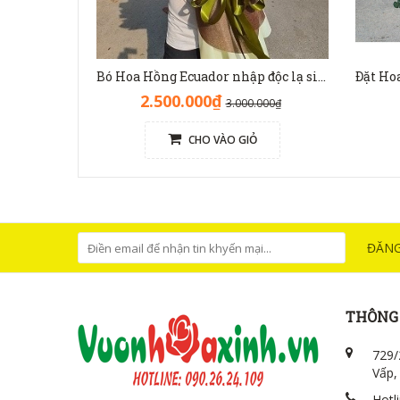
Bó Hoa Hồng Ecuador nhập độc lạ sinh nhật - HB1141
2.500.000₫
3.000.000₫
CHO VÀO GIỎ
ĐĂNG
THÔNG 
729/
Vấp,
Hotl