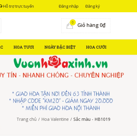
Hỗ trợ trực tuyến
Đăng nhập
Đăng ký
0
Giỏ hàng 0₫
ẮC
HOA TƯƠI
NGÀY ĐẶC BIỆT
HOA CƯỚI
Trang chủ
/
Hoa Valentine
/
Sắc màu - HB1019