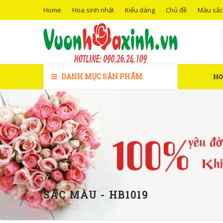
Home
Hoa sinh nhật
Kiểu dáng
Chủ đề
Màu sắc
DANH MỤC SẢN PHẨM
H
SẮC MÀU - HB1019