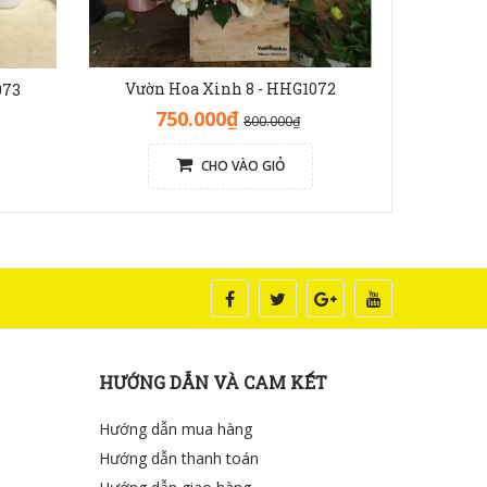
Vườn Hoa Xinh 8 - HHG1072
Vườn 
073
750.000₫
7
800.000₫
CHO VÀO GIỎ
HƯỚNG DẪN VÀ CAM KẾT
Hướng dẫn mua hàng
Hướng dẫn thanh toán