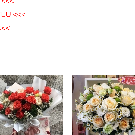
 <<<
YÊU
<<<
<<<