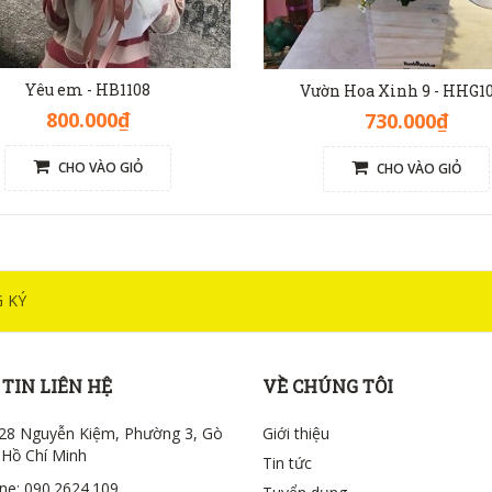
Yêu em - HB1108
Vườn Hoa Xinh 9 - HHG1
800.000₫
730.000₫
CHO VÀO GIỎ
CHO VÀO GIỎ
 KÝ
TIN LIÊN HỆ
VỀ CHÚNG TÔI
28 Nguyễn Kiệm, Phường 3, Gò
Giới thiệu
 Hồ Chí Minh
Tin tức
ine: 090.2624.109