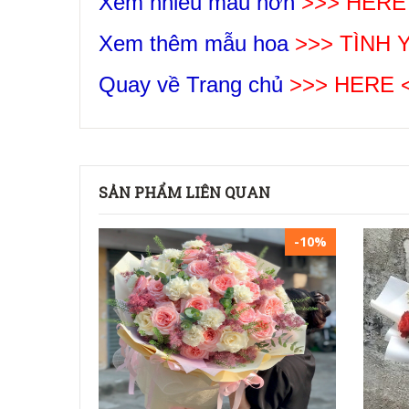
Xem nhiều mẫu hơn
>>> HERE
Xem thêm mẫu hoa
>>>
TÌNH 
Quay về Trang chủ
>>> HERE 
SẢN PHẨM LIÊN QUAN
-10%