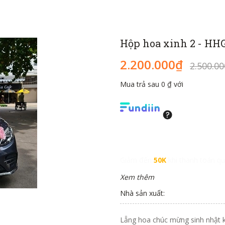
Hộp hoa xinh 2 - HH
2.200.000₫
2.500.0
Mua trả sau 0 ₫ với
Giảm đến
50K
khi thanh toán qu
Xem thêm
Nhà sản xuất:
Lẵng hoa chúc mừng sinh nhật 