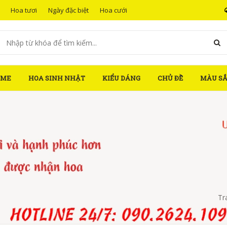
Hoa tươi
Ngày đặc biệt
Hoa cưới
OME
HOA SINH NHẬT
KIỂU DÁNG
CHỦ ĐỀ
MÀU S
Tr