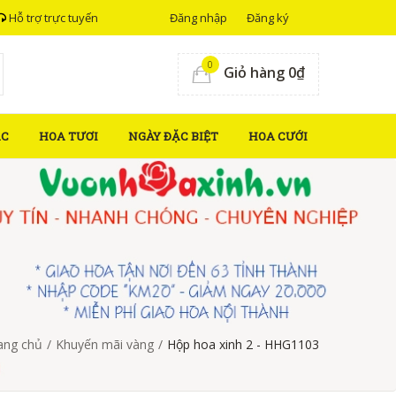
Hỗ trợ trực tuyến
Đăng nhập
Đăng ký
0
Giỏ hàng 0₫
ẮC
HOA TƯƠI
NGÀY ĐẶC BIỆT
HOA CƯỚI
ang chủ
/
Khuyến mãi vàng
/
Hộp hoa xinh 2 - HHG1103