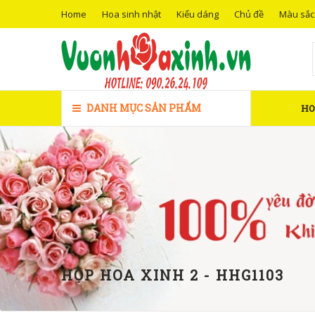
Home
Hoa sinh nhật
Kiểu dáng
Chủ đề
Màu sắc
DANH MỤC SẢN PHẨM
H
HỘP HOA XINH 2 - HHG1103