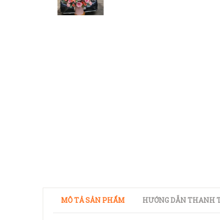
MÔ TẢ SẢN PHẨM
HƯỚNG DẪN THANH T