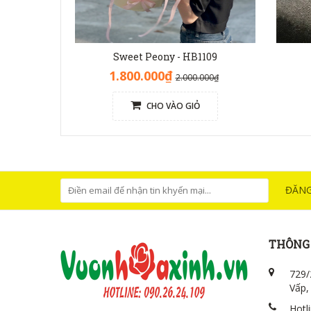
Sweet Peony - HB1109
1.800.000₫
2.000.000₫
CHO VÀO GIỎ
ĐĂNG
THÔNG 
729/
Vấp,
Hotl