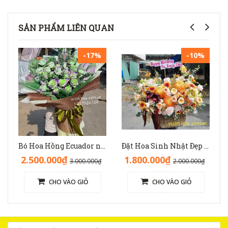
SẢN PHẨM LIÊN QUAN
-17%
-10%
Bó Hoa Hồng Ecuador nhập độc lạ sinh nhật - HB1141
Đặt Hoa Sinh Nhật Đẹp Sang Trọng: Lẵng Hoa Màu Nâu(Nude) - GH1093
2.500.000₫
1.800.000₫
3.000.000₫
2.000.000₫
CHO VÀO GIỎ
CHO VÀO GIỎ