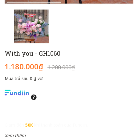
With you - GH1060
1.180.000₫
1.200.000₫
Mua trả sau 0 ₫ với
Giảm đến
50K
khi thanh toán qua Fundiin.
Xem thêm