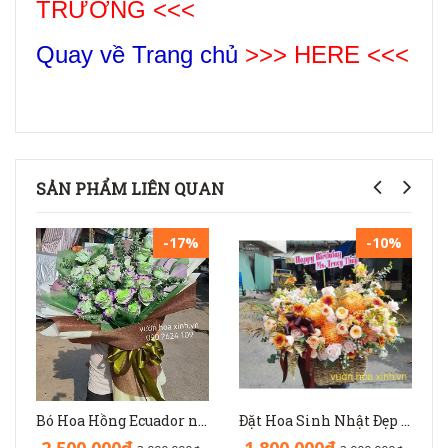
TRƯƠNG
<<<
Quay về Trang chủ
>>> HERE <<<
SẢN PHẨM LIÊN QUAN
-17%
-10%
Bó Hoa Hồng Ecuador nhập độc lạ sinh nhật - HB1141
Đặt Hoa Sinh Nhật Đẹp Sang Trọng: Lẵng Hoa Màu Nâu(Nude) - GH1093
2.500.000₫
1.800.000₫