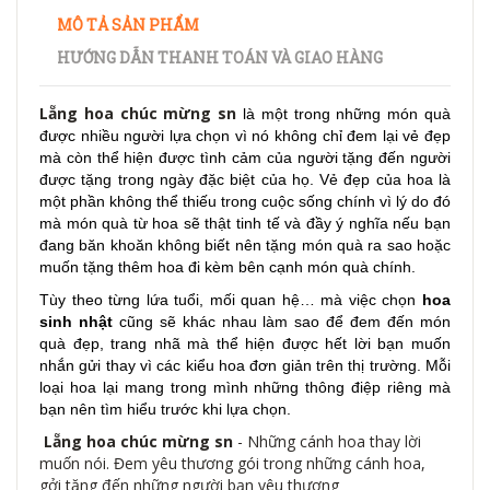
MÔ TẢ SẢN PHẨM
HƯỚNG DẪN THANH TOÁN VÀ GIAO HÀNG
Lẵng hoa chúc mừng sn
là một trong những món quà
được nhiều người lựa chọn vì nó không chỉ đem lại vẻ đẹp
mà còn thể hiện được tình cảm của người tặng đến người
được tặng trong ngày đặc biệt của họ. Vẻ đẹp của hoa là
một phần không thể thiếu trong cuộc sống chính vì lý do đó
mà món quà từ hoa sẽ thật tinh tế và đầy ý nghĩa nếu bạn
đang băn khoăn không biết nên tặng món quà ra sao hoặc
muốn tặng thêm hoa đi kèm bên cạnh món quà chính.
Tùy theo từng lứa tuổi, mối quan hệ… mà việc chọn
hoa
sinh nhật
cũng sẽ khác nhau làm sao để đem đến món
quà đẹp, trang nhã mà thể hiện được hết lời bạn muốn
nhắn gửi thay vì các kiểu hoa đơn giản trên thị trường. Mỗi
loại hoa lại mang trong mình những thông điệp riêng mà
bạn nên tìm hiểu trước khi lựa chọn.
Lẵng hoa chúc mừng sn
- Những cánh hoa thay lời
muốn nói. Đem yêu thương gói trong những cánh hoa,
gởi tặng đến những người bạn yêu thương