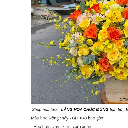
Shop hoa tươi -
LẴNG HOA CHÚC MỪNG
bạn bè, đ
Mẫu hoa Nồng cháy - GH1048 bao gồm:
- Hoa hồng vàng kim - cam xoắn