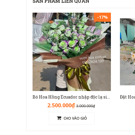
SẢN PHẨM LIÊN QUAN
-17%
Bó Hoa Hồng Ecuador nhập độc lạ sinh nhật - HB1141
2.500.000₫
3.000.000₫
CHO VÀO GIỎ