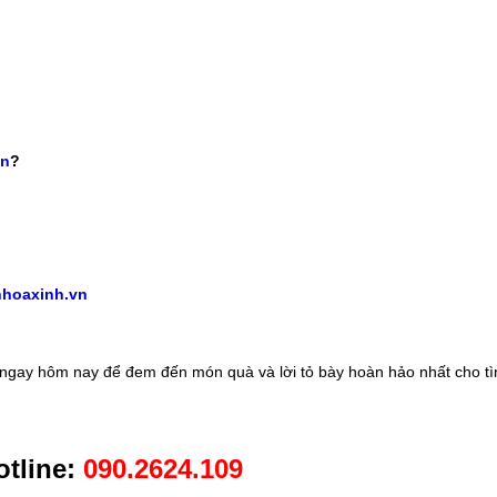
vn
?
hoaxinh.vn
ngay hôm nay để đem đến món quà và lời tỏ bày hoàn hảo nhất cho tì
tline:
090.2624.109