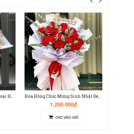
Bó Hoa Hồng Đẹp Mix Nhiều Loại Hoa Màu Nhã Nhặn - HB1140
Hoa Hồng Chúc Mừng Sinh Nhật Đẹp [Hoa Hồng Đỏ Ohara] - HB1139
1.200.000₫
CHO VÀO GIỎ