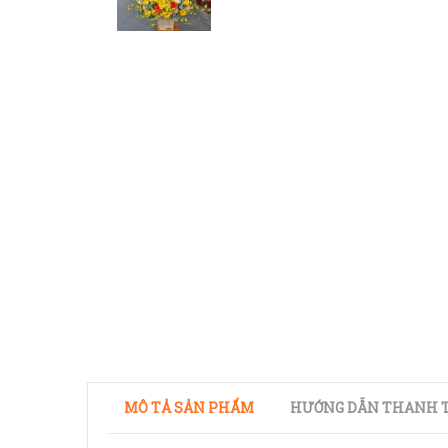
MÔ TẢ SẢN PHẨM
HƯỚNG DẪN THANH T