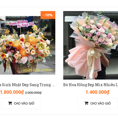
-10%
Đặt Hoa Sinh Nhật Đẹp Sang Trọng: Lẵng Hoa Màu Nâu(Nude) - GH1093
1.800.000₫
1.400.000₫
2.000.000₫
CHO VÀO GIỎ
CHO VÀO GIỎ