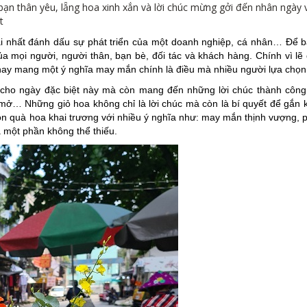
ạn thân yêu, lẵng hoa xinh xắn và lời chúc mừng gởi đến nhân ngày 
t
ại nhất đánh dấu sự phát triển của một doanh nghiệp, cá nhân… Để b
a mọi người, người thân, bạn bè, đối tác và khách hàng. Chính vì lẽ
nay mang một ý nghĩa may mắn chính là điều mà nhiều người lựa chọn
cho ngày đặc biệt này mà còn mang đến những lời chúc thành công
ở… Những giỏ hoa không chỉ là lời chúc mà còn là bí quyết để gắn k
n quà hoa khai trương với nhiều ý nghĩa như: may mắn thịnh vượng, p
à một phần không thể thiếu.