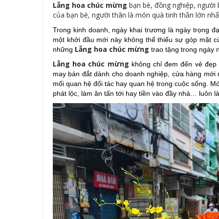
Lẵng hoa chúc mừng
bạn bè, đồng nghiệp, người b
của bạn bè, người thân là món quà tinh thần lớn nhấ
Trong kinh doanh, ngày khai trương là ngày trọng đ
một khởi đầu mới này không thể thiếu sự góp mặt củ
Lẵng hoa chúc mừng
những
trao tặng trong ngày 
Lẵng hoa chúc mừng
không chỉ đem đến vẻ đẹp 
may bán đắt dành cho doanh nghiệp, cửa hàng mới m
mối quan hệ đối tác hay quan hệ trong cuộc sống. Mó
phát lộc, làm ăn tấn tới hay tiền vào đầy nhà… luôn l