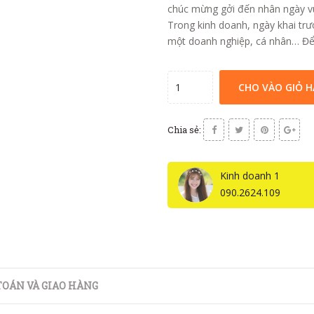
chúc mừng gởi đến nhân ngày vu
Trong kinh doanh, ngày khai trư
một doanh nghiệp, cá nhân… Để 
CHO VÀO GIỎ 
Chia sẻ:
Kinh doanh 1
090.2624.109
OÁN VÀ GIAO HÀNG