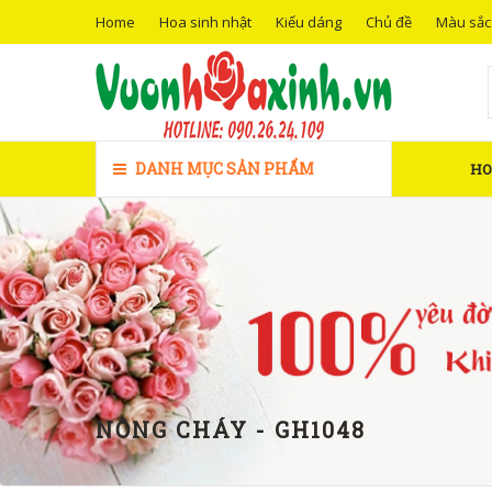
Home
Hoa sinh nhật
Kiểu dáng
Chủ đề
Màu sắc
DANH MỤC SẢN PHẨM
H
NỒNG CHÁY - GH1048