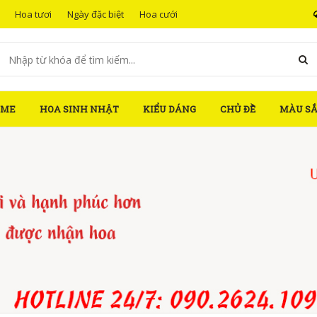
Hoa tươi
Ngày đặc biệt
Hoa cưới
OME
HOA SINH NHẬT
KIỂU DÁNG
CHỦ ĐỀ
MÀU S