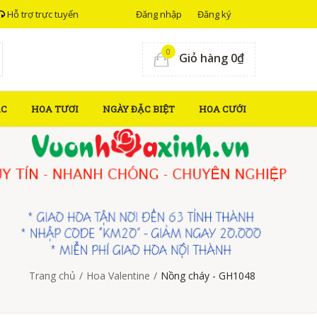
Hỗ trợ trực tuyến
Đăng nhập
Đăng ký
0
Giỏ hàng 0₫
ẮC
HOA TƯƠI
NGÀY ĐẶC BIỆT
HOA CƯỚI
Trang chủ
/
Hoa Valentine
/
Nồng cháy - GH1048