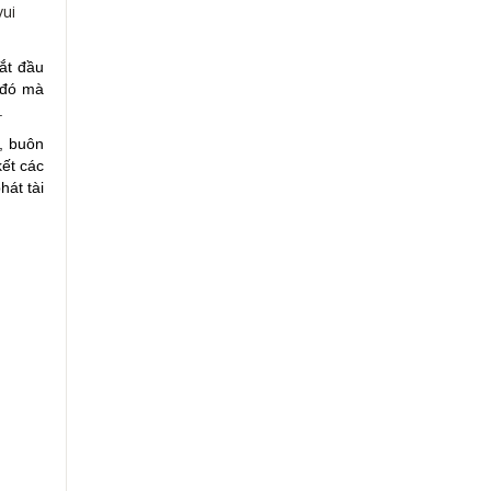
vui
ắt đầu
 đó mà
.
, buôn
ết các
hát tài