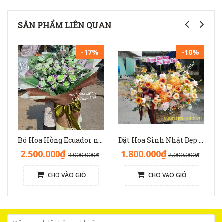
SẢN PHẨM LIÊN QUAN
-17%
-10%
Bó Hoa Hồng Ecuador nhập độc lạ sinh nhật - HB1141
Đặt Hoa Sinh Nhật Đẹp Sang Trọng: Lẵng Hoa Màu Nâu(Nude) - GH1093
2.500.000₫
1.800.000₫
3.000.000₫
2.000.000₫
CHO VÀO GIỎ
CHO VÀO GIỎ