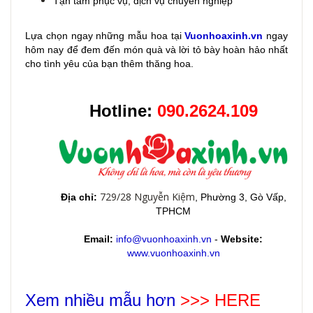
Tận tâm phục vụ, dịch vụ chuyên nghiệp
Lựa chọn ngay những mẫu hoa
tại
Vuonhoaxinh.vn
ngay
hôm nay để đem đến món quà và lời tỏ bày hoàn hảo nhất
cho tình yêu của bạn thêm thăng hoa.
Hotline:
090.2624.109
729/28 Nguyễn Kiệm
Địa chỉ:
, Phường 3, Gò Vấp,
TPHCM
Email:
info@vuonhoaxinh.vn
-
Website:
www.vuonhoaxinh.vn
Xem nhiều mẫu hơn
>>> HERE