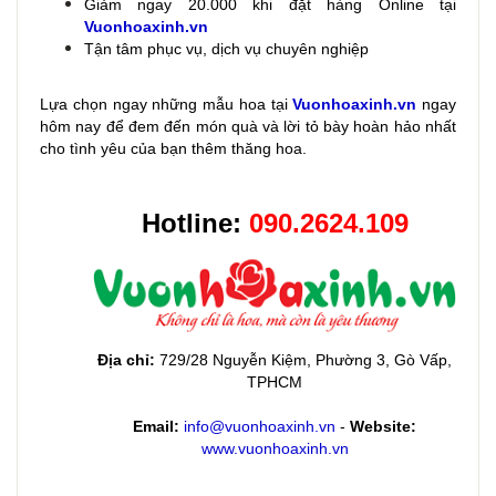
Giảm ngay 20.000 khi đặt hàng Online tại
Vuonhoaxinh.vn
Tận tâm phục vụ, dịch vụ chuyên nghiệp
Lựa chọn ngay những mẫu hoa
tại
Vuonhoaxinh.vn
ngay
hôm nay để đem đến món quà và lời tỏ bày hoàn hảo nhất
cho tình yêu của bạn thêm thăng hoa.
Hotline:
090.2624.109
Địa chỉ:
729/28 Nguyễn Kiệm, Phường 3, Gò Vấp,
TPHCM
Email:
info@vuonhoaxinh.vn
-
Website:
www.vuonhoaxinh.vn