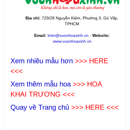
Địa chỉ:
729/28 Nguyễn Kiệm, Phường 3, Gò Vấp,
TPHCM
Email:
lmtri@vuonhoaxinh.vn
-
Website:
www.vuonhoaxinh.vn
Xem nhiều mẫu hơn
>>> HERE
<<<
Xem thêm mẫu hoa
>>>
HOA
KHAI TRƯƠNG
<<<
Quay về Trang chủ
>>> HERE <<<