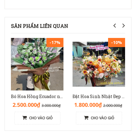
SẢN PHẨM LIÊN QUAN
-17%
-10%
Bó Hoa Hồng Ecuador nhập độc lạ sinh nhật - HB1141
Đặt Hoa Sinh Nhật Đẹp Sang Trọng: Lẵng Hoa Màu Nâu(Nude) - GH1093
2.500.000₫
1.800.000₫
3.000.000₫
2.000.000₫
CHO VÀO GIỎ
CHO VÀO GIỎ