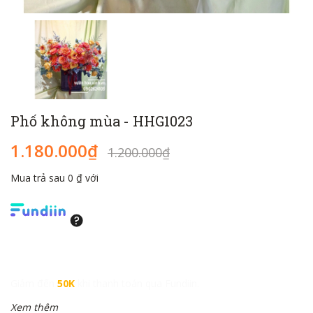
Phố không mùa - HHG1023
1.180.000₫
1.200.000₫
Mua trả sau 0 ₫ với
Giảm đến
50K
khi thanh toán qua Fundiin.
Xem thêm