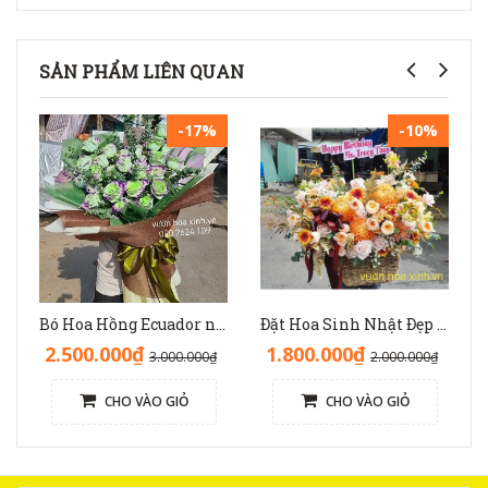
SẢN PHẨM LIÊN QUAN
-17%
-10%
Bó Hoa Hồng Ecuador nhập độc lạ sinh nhật - HB1141
Đặt Hoa Sinh Nhật Đẹp Sang Trọng: Lẵng Hoa Màu Nâu(Nude) - GH1093
2.500.000₫
1.800.000₫
3.000.000₫
2.000.000₫
CHO VÀO GIỎ
CHO VÀO GIỎ