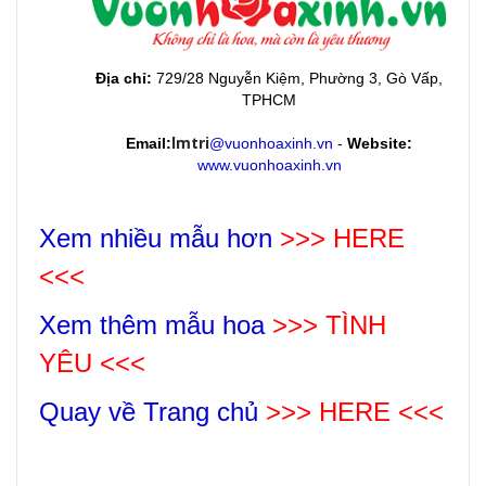
Địa chỉ:
729/28 Nguyễn Kiệm, Phường 3, Gò Vấp,
TPHCM
lmtri
Email:
@vuonhoaxinh.vn
-
Website:
www.vuonhoaxinh.vn
Xem nhiều mẫu hơn
>>> HERE
<<<
Xem thêm mẫu hoa
>>>
TÌNH
YÊU
<<<
Quay về Trang chủ
>>> HERE <<<