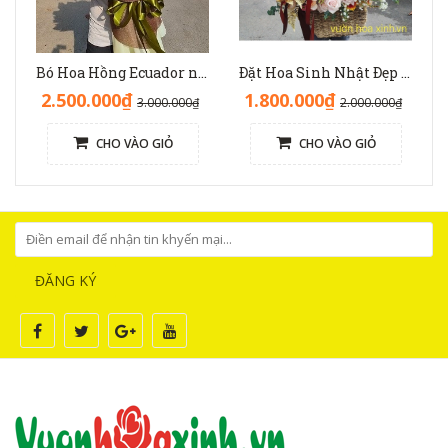
Bó Hoa Hồng Ecuador nhập độc lạ sinh nhật - HB1141
Đặt Hoa Sinh Nhật Đẹp Sang Trọng: Lẵng Hoa Màu Nâu(Nude) - GH1093
2.500.000₫
1.800.000₫
3.000.000₫
2.000.000₫
CHO VÀO GIỎ
CHO VÀO GIỎ
ĐĂNG KÝ