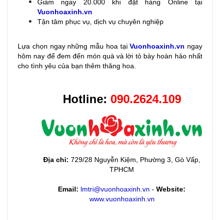
Giảm ngay 20.000 khi đặt hàng Online tại
Vuonhoaxinh.vn
Tận tâm phục vụ, dịch vụ chuyên nghiệp
Lựa chọn ngay những mẫu hoa
tại
Vuonhoaxinh.vn
ngay
hôm nay để đem đến món quà và lời tỏ bày hoàn hảo nhất
cho tình yêu của bạn thêm thăng hoa.
Hotline:
090.2624.109
Địa chỉ:
729/28 Nguyễn Kiệm, Phường 3, Gò Vấp,
TPHCM
Email:
lmtri@vuonhoaxinh.vn
-
Website:
www.vuonhoaxinh.vn